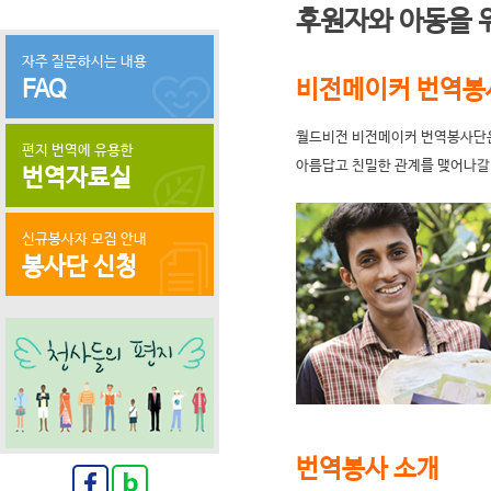
후원자와 아동을 
자주 질문하시는 내용
FAQ
비전메이커 번역봉
월드비전 비전메이커 번역봉사단은
편지 번역에 유용한
아름답고 친밀한 관계를 맺어나갈
번역자료실
신규봉사자 모집 안내
봉사단 신청
번역봉사 소개