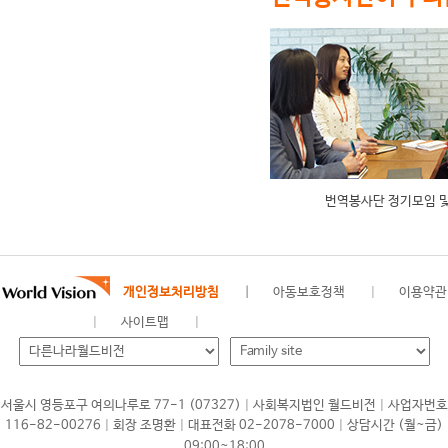
번역봉사단 정기모임 및
개인정보처리방침
아동보호정책
이용약관
사이트맵
|
|
서울시 영등포구 여의나루로 77-1 (07327)
사회복지법인 월드비전
사업자번호
|
|
|
116-82-00276
회장 조명환
대표전화 02-2078-7000
상담시간 (월~금)
09:00~18:00