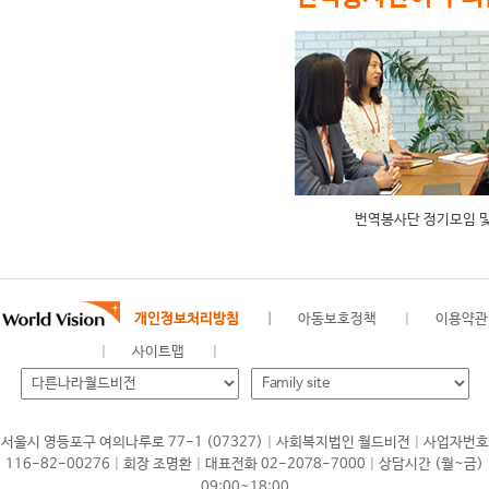
번역봉사단 정기모임 및
개인정보처리방침
아동보호정책
이용약관
사이트맵
|
|
서울시 영등포구 여의나루로 77-1 (07327)
사회복지법인 월드비전
사업자번호
|
|
|
116-82-00276
회장 조명환
대표전화 02-2078-7000
상담시간 (월~금)
09:00~18:00