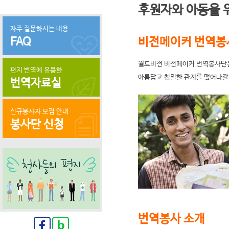
후원자와 아동을 
자주 질문하시는 내용
FAQ
비전메이커 번역봉
월드비전 비전메이커 번역봉사단은
편지 번역에 유용한
아름답고 친밀한 관계를 맺어나갈
번역자료실
신규봉사자 모집 안내
봉사단 신청
번역봉사 소개