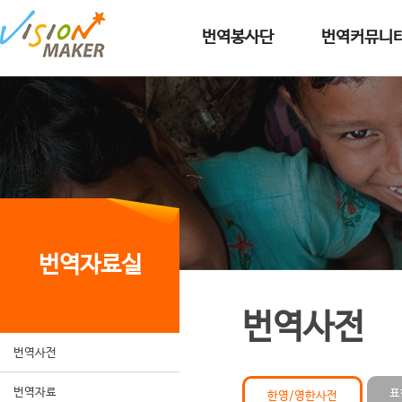
메인메뉴로 이동
메인메뉴 건너뛰고 본문으로 이동
번역봉사단
번역커뮤니
번역자료실
번역사전
번역사전
번역자료
표
한영/영한사전