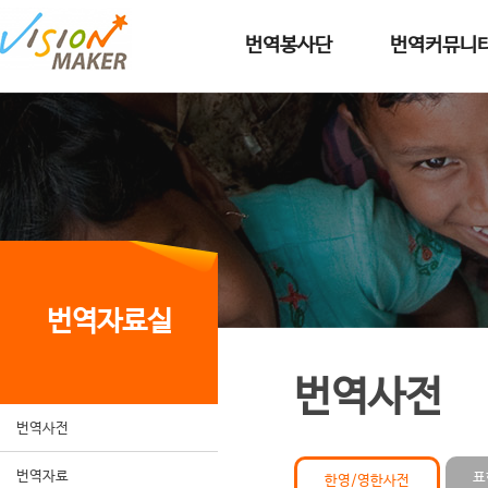
메인메뉴로 이동
메인메뉴 건너뛰고 본문으로 이동
번역봉사단
번역커뮤니
번역자료실
번역사전
번역사전
번역자료
표
한영/영한사전