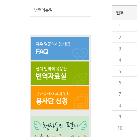
번역메뉴얼
번호
1
2
자주 질문하시는 내용
3
FAQ
4
편지 번역에 유용한
5
번역자료실
6
신규봉사자 모집 안내
7
봉사단 신청
8
9
10