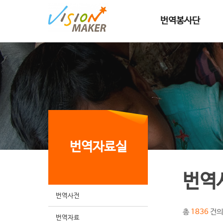
메인메뉴로 이동
메인메뉴 건너뛰고 본문으로 이동
번역봉사단
번역자료실
번역
번역사전
총
건의
1836
번역자료