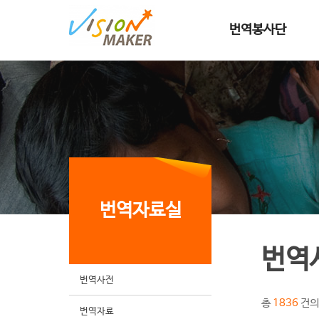
메인메뉴로 이동
메인메뉴 건너뛰고 본문으로 이동
번역봉사단
번역자료실
번역
번역사전
총
건의
1836
번역자료