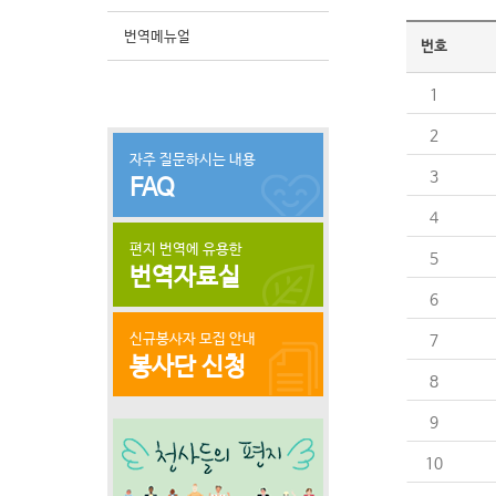
번역메뉴얼
번호
1
2
자주 질문하시는 내용
3
FAQ
4
편지 번역에 유용한
5
번역자료실
6
신규봉사자 모집 안내
7
봉사단 신청
8
9
10