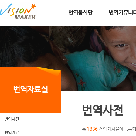
메인메뉴로 이동
메인메뉴 건너뛰고 본문으로 이동
번역봉사단
번역커뮤니
번역자료실
번역사전
번역사전
총
건의 게시물이 등록되
1836
번역자료