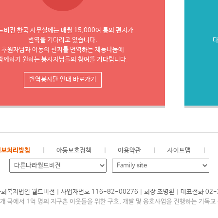
드비전 한국 사무실에는 매월 15,000여 통의 편지가
번역을 기다리고 있습니다.
다
후원자님과 아동의 편지를 번역하는 재능나눔에
함께하기 원하는 봉사자님들의 참여를 기다립니다.
번역봉사단 안내 바로가기
정보처리방침
아동보호정책
이용약관
사이트맵
|
|
|
회복지법인 월드비전
사업자번호 116-82-00276
회장 조명환
대표전화 02-
여개 국에서 1억 명의 지구촌 이웃들을 위한 구호, 개발 및 옹호사업을 진행하는 기독교