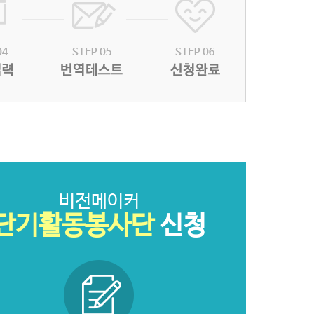
비전메이커
신청
단기활동봉사단