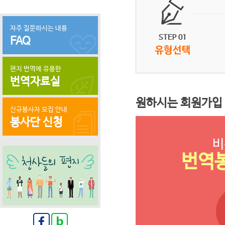
자주 질문하시는 내용
FAQ
편지 번역에 유용한
번역자료실
원하시는 회원가입
신규봉사자 모집 안내
봉사단 신청
비
번역