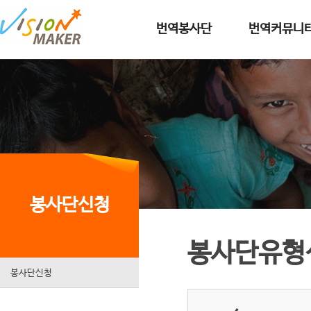
메인메뉴로 이동
메인메뉴 건너뛰고 본문으로 이동
번역봉사단
번역커뮤니
봉사단신청
봉사단유형
봉사단신청