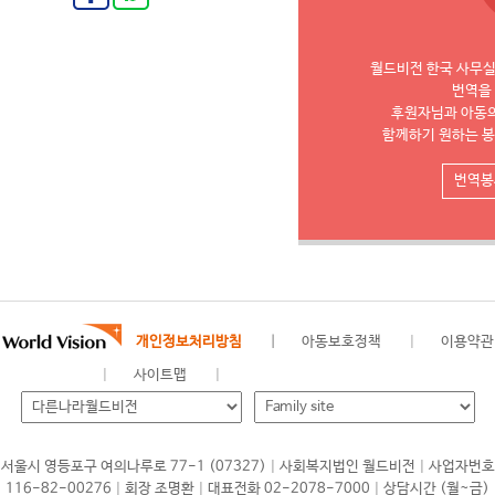
월드비전 한국 사무실에
번역을
후원자님과 아동
함께하기 원하는 
번역봉
개인정보처리방침
아동보호정책
이용약관
사이트맵
|
|
서울시 영등포구 여의나루로 77-1 (07327)
사회복지법인 월드비전
사업자번호
|
|
|
116-82-00276
회장 조명환
대표전화 02-2078-7000
상담시간 (월~금)