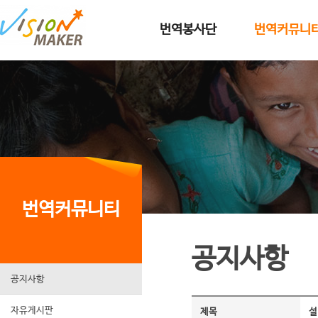
메인메뉴로 이동
메인메뉴 건너뛰고 본문으로 이동
번역봉사단
번역커뮤니
번역커뮤니티
공지사항
공지사항
자유게시판
제목
설