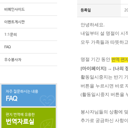
비메인사이드
등록일
2
이벤트게시판
안녕하세요.
내일부터 설 명절이 시
1:1문의
모두 가족들과 따뜻하고
FAQ
명절 기간 동안
번역 편
우수봉사자
[마이페이지] → [나의
활동일시중지는 반기 기준
버튼을 누르시면 바로 
자주 질문하시는 내용
(활동일시중지 버튼을 
FAQ
봉사자님들의 상황에 맞
편지 번역에 유용한
추가로 궁금하신 사항이
번역자료실