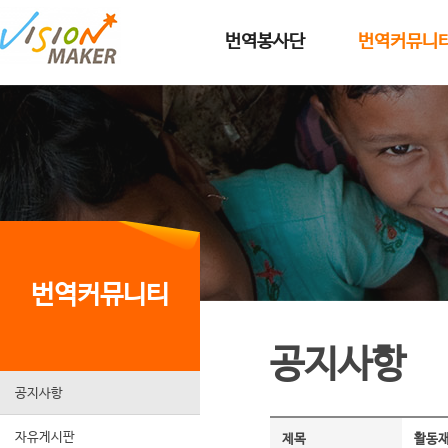
메인메뉴로 이동
메인메뉴 건너뛰고 본문으로 이동
번역봉사단
번역커뮤니
번역커뮤니티
공지사항
공지사항
자유게시판
제목
활동재