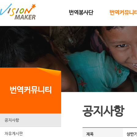
메인메뉴로 이동
메인메뉴 건너뛰고 본문으로 이동
번역봉사단
번역커뮤니
번역커뮤니티
공지사항
공지사항
자유게시판
제목
상반기