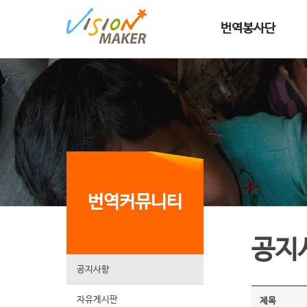
메인메뉴로 이동
메인메뉴 건너뛰고 본문으로 이동
번역봉사단
번역커뮤니티
공지
공지사항
자유게시판
제목