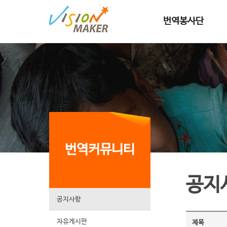
메인메뉴로 이동
메인메뉴 건너뛰고 본문으로 이동
번역봉사단
번역커뮤니티
공지
공지사항
자유게시판
제목