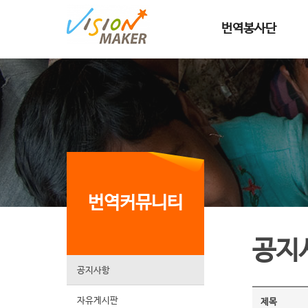
메인메뉴로 이동
메인메뉴 건너뛰고 본문으로 이동
번역봉사단
번역커뮤니티
공지
공지사항
자유게시판
제목