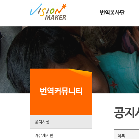
메인메뉴로 이동
메인메뉴 건너뛰고 본문으로 이동
번역봉사단
번역커뮤니티
공지
공지사항
자유게시판
제목