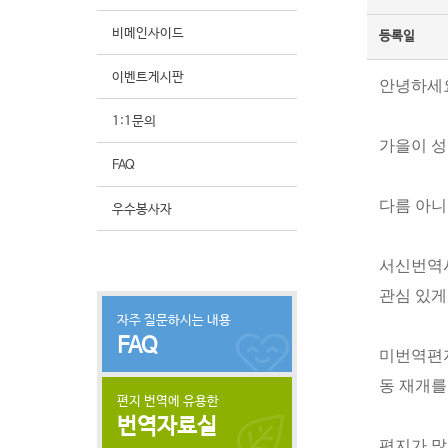
비메인사이드
등록일
이벤트게시판
안녕하세
1:1문의
가을이 성
FAQ
다름 아니
우수봉사자
서신번역시
관심 있게
자주 질문하시는 내용
FAQ
미번역편지
동 재개를
편지 번역에 유용한
번역자료실
편지가 많