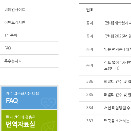
비메인사이드
번호
이벤트게시판
공지
[안내]새싹봉사자
1:1문의
공지
[안내]2026년
FAQ
공지
영문 편지는 1차 
우수봉사자
검토 없이 1차 번
공지
드립니다)
386
패널티 건수 및 
자주 질문하시는 내용
385
패널티 건수 및 
FAQ
384
서신 미할당될 수
편지 번역에 유용한
383
떡국을 소개하는 
번역자료실