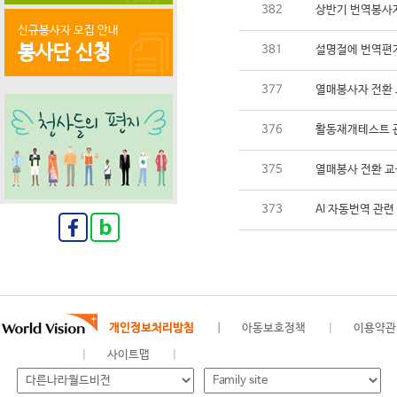
382
상반기 번역봉사자
신규봉사자 모집 안내
봉사단 신청
381
설명절에 번역편지
377
열매봉사자 전환 
376
활동재개테스트 
375
열매봉사 전환 교
373
AI 자동번역 관련
개인정보처리방침
아동보호정책
이용약관
사이트맵