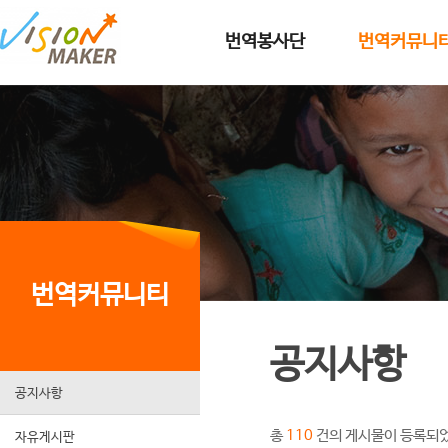
메인메뉴로 이동
메인메뉴 건너뛰고 본문으로 이동
번역봉사단
번역커뮤니
번역커뮤니티
공지사항
공지사항
총
건의 게시물이 등록되
110
자유게시판