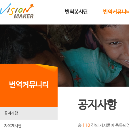
메인메뉴로 이동
메인메뉴 건너뛰고 본문으로 이동
번역봉사단
번역커뮤니
번역커뮤니티
공지사항
공지사항
총
건의 게시물이 등록되
110
자유게시판