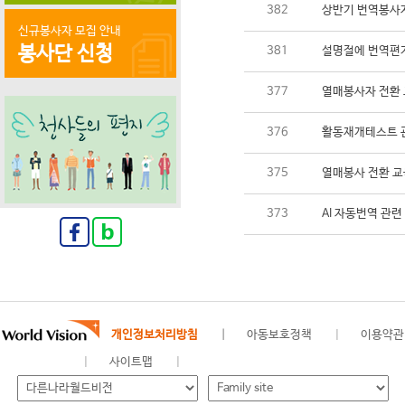
382
상반기 번역봉사자
신규봉사자 모집 안내
봉사단 신청
381
설명절에 번역편지
377
열매봉사자 전환 
376
활동재개테스트 
375
열매봉사 전환 교
373
AI 자동번역 관련
개인정보처리방침
아동보호정책
이용약관
사이트맵