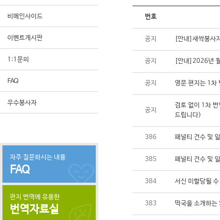
비메인사이드
번호
이벤트게시판
공지
[안내]새싹봉사자
1:1문의
공지
[안내]2026년
FAQ
공지
영문 편지는 1차 
우수봉사자
검토 없이 1차 번
공지
드립니다)
386
패널티 건수 및 
자주 질문하시는 내용
385
패널티 건수 및 
FAQ
384
서신 미할당될 수
편지 번역에 유용한
383
떡국을 소개하는 
번역자료실