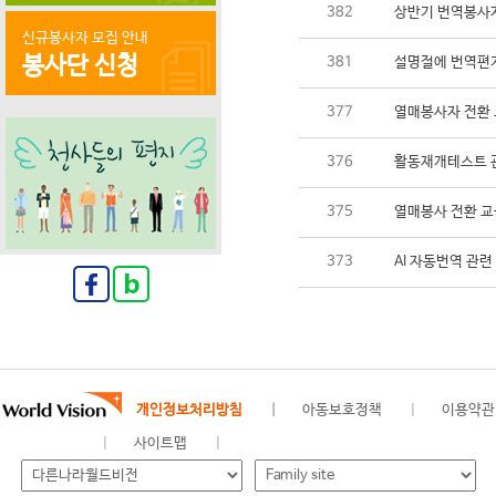
382
상반기 번역봉사자
신규봉사자 모집 안내
봉사단 신청
381
설명절에 번역편지
377
열매봉사자 전환 
376
활동재개테스트 
375
열매봉사 전환 교
373
AI 자동번역 관련
개인정보처리방침
아동보호정책
이용약관
사이트맵