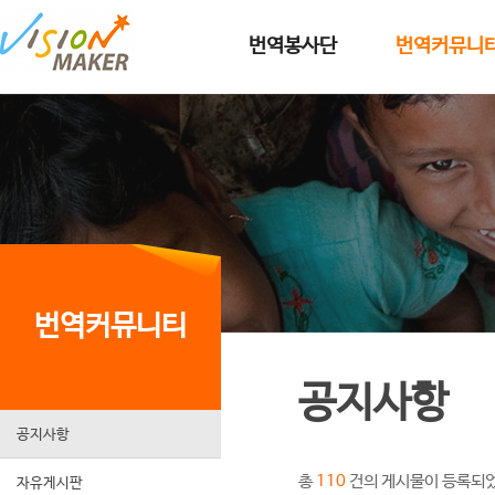
메인메뉴로 이동
메인메뉴 건너뛰고 본문으로 이동
번역봉사단
번역커뮤니
번역커뮤니티
공지사항
공지사항
총
건의 게시물이 등록되
110
자유게시판