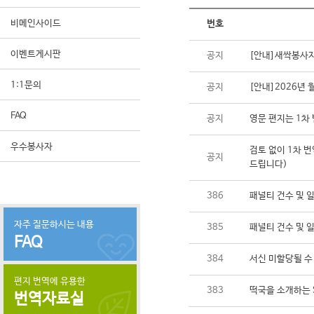
비메인사이드
번호
이벤트게시판
공지
[안내]새싹봉사자
1:1문의
공지
[안내]2026년
FAQ
공지
영문 편지는 1차 
우수봉사자
검토 없이 1차 번
공지
드립니다)
386
패널티 건수 및 
자주 질문하시는 내용
385
패널티 건수 및 
FAQ
384
서신 미할당될 수
편지 번역에 유용한
383
떡국을 소개하는 
번역자료실