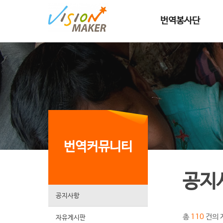
메인메뉴로 이동
메인메뉴 건너뛰고 본문으로 이동
번역봉사단
번역커뮤니티
공지
공지사항
총
건의 
110
자유게시판