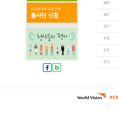
382
신규봉사자 모집 안내
봉사단 신청
381
377
376
375
373
개인