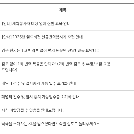
제목
[안내]새싹봉사자 대상 열매 전환 교육 안내
[안내]2026년 월드비전 신규번역봉사자 모집 안내
영문 편지는 1차 번역본 없이 편지 원문만 전달! 필독 요망!!!!
검토 없이 1차 번역 복붙은 안돼요!(2차 번역 검토 후 수정/보완 요청
드립니다)
패널티 건수 및 일시중지 가능 일수 초기화 안내
패널티 건수 및 일시 중지 가능일수를 초기화 안내
서신 미할당될 수 있음을 안내드립니다.
떡국을 소개하는 SL을 받으셨다면? 직원 검토로 돌려주세요~