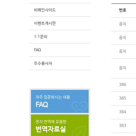
비메인사이드
번호
이벤트게시판
공지
1:1문의
공지
FAQ
공지
우수봉사자
공지
386
자주 질문하시는 내용
385
FAQ
384
편지 번역에 유용한
383
번역자료실