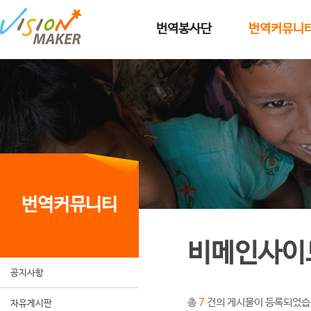
메인메뉴로 이동
메인메뉴 건너뛰고 본문으로 이동
번역봉사단
번역커뮤니
번역커뮤니티
비메인사이
공지사항
총
건의 게시물이 등록되었습
7
자유게시판