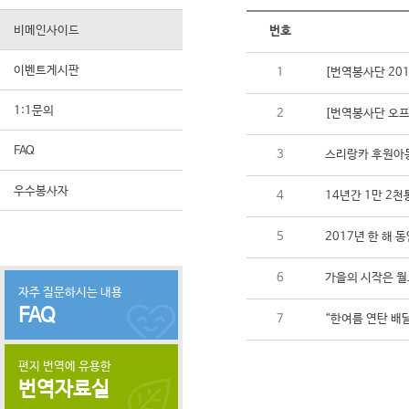
비메인사이드
번호
이벤트게시판
1
[번역봉사단 20
1:1문의
2
[번역봉사단 오프라
FAQ
3
스리랑카 후원아동
우수봉사자
4
14년간 1만 2
5
2017년 한 해
6
가을의 시작은 월
자주 질문하시는 내용
FAQ
7
“한여름 연탄 배
편지 번역에 유용한
번역자료실