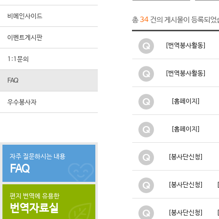
비메인사이드
총
건의 게시물이 등록되었
34
이벤트게시판
[번역봉사활동]
1:1문의
[번역봉사활동]
FAQ
[홈페이지]
우수봉사자
[홈페이지]
자주 질문하시는 내용
[봉사단신청]
FAQ
[봉사단신청]
편지 번역에 유용한
번역자료실
[봉사단신청]