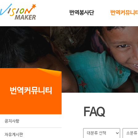
메인메뉴로 이동
메인메뉴 건너뛰고 본문으로 이동
번역봉사단
번역커뮤니
번역커뮤니티
FAQ
공지사항
자유게시판