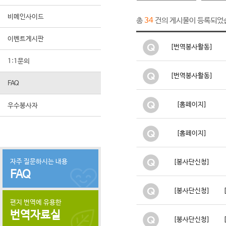
비메인사이드
총
건의 게시물이 등록되었
34
이벤트게시판
[번역봉사활동]
1:1문의
[번역봉사활동]
FAQ
[홈페이지]
우수봉사자
[홈페이지]
자주 질문하시는 내용
[봉사단신청]
FAQ
[봉사단신청]
편지 번역에 유용한
번역자료실
[봉사단신청]