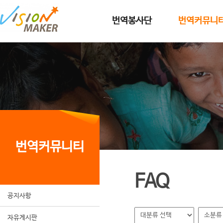
메인메뉴로 이동
메인메뉴 건너뛰고 본문으로 이동
번역봉사단
번역커뮤니
번역커뮤니티
FAQ
공지사항
자유게시판