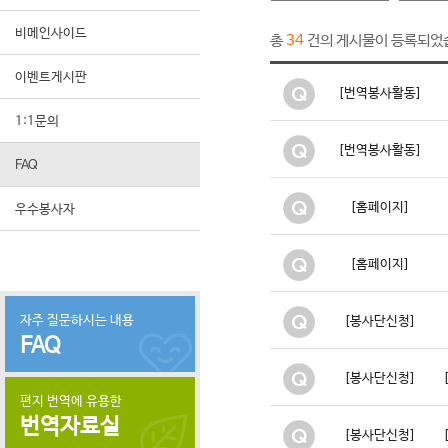
비메인사이드
총
건의 게시물이 등록되었
34
이벤트게시판
[번역봉사활동]
1:1문의
[번역봉사활동]
FAQ
[홈페이지]
우수봉사자
[홈페이지]
자주 질문하시는 내용
[봉사단신청]
FAQ
[봉사단신청]
편지 번역에 유용한
번역자료실
[봉사단신청]