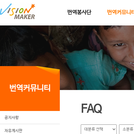
메인메뉴로 이동
메인메뉴 건너뛰고 본문으로 이동
번역봉사단
번역커뮤니
번역커뮤니티
FAQ
공지사항
자유게시판