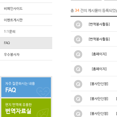
비메인사이드
총
건의 게시물이 등록되었
34
이벤트게시판
[번역봉사활동]
1:1문의
[번역봉사활동]
FAQ
[홈페이지]
우수봉사자
[홈페이지]
자주 질문하시는 내용
[봉사단신청]
FAQ
[봉사단신청]
편지 번역에 유용한
번역자료실
[봉사단신청]