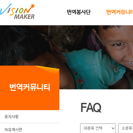
메인메뉴로 이동
메인메뉴 건너뛰고 본문으로 이동
번역봉사단
번역커뮤니
번역커뮤니티
FAQ
공지사항
자유게시판