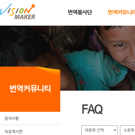
메인메뉴로 이동
메인메뉴 건너뛰고 본문으로 이동
번역봉사단
번역커뮤니
번역커뮤니티
FAQ
공지사항
자유게시판