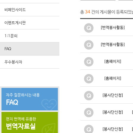
비메인사이드
총
건의 게시물이 등록되었
34
이벤트게시판
[번역봉사활동]
1:1문의
[번역봉사활동]
FAQ
[홈페이지]
우수봉사자
[홈페이지]
자주 질문하시는 내용
[봉사단신청]
FAQ
[봉사단신청]
편지 번역에 유용한
번역자료실
[봉사단신청]