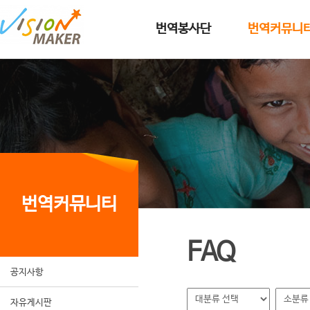
메인메뉴로 이동
메인메뉴 건너뛰고 본문으로 이동
번역봉사단
번역커뮤니
번역커뮤니티
FAQ
공지사항
자유게시판