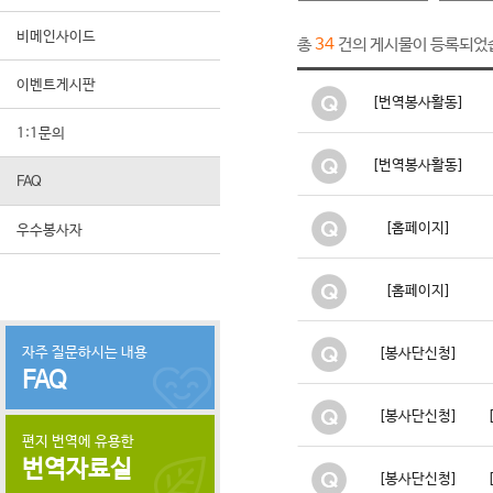
비메인사이드
총
건의 게시물이 등록되었
34
이벤트게시판
[번역봉사활동]
1:1문의
[번역봉사활동]
FAQ
[홈페이지]
우수봉사자
[홈페이지]
자주 질문하시는 내용
[봉사단신청]
FAQ
[봉사단신청]
편지 번역에 유용한
번역자료실
[봉사단신청]